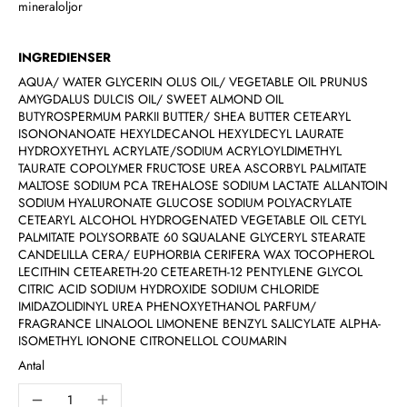
mineraloljor
INGREDIENSER
AQUA/ WATER GLYCERIN OLUS OIL/ VEGETABLE OIL PRUNUS
AMYGDALUS DULCIS OIL/ SWEET ALMOND OIL
BUTYROSPERMUM PARKII BUTTER/ SHEA BUTTER CETEARYL
ISONONANOATE HEXYLDECANOL HEXYLDECYL LAURATE
HYDROXYETHYL ACRYLATE/SODIUM ACRYLOYLDIMETHYL
TAURATE COPOLYMER FRUCTOSE UREA ASCORBYL PALMITATE
MALTOSE SODIUM PCA TREHALOSE SODIUM LACTATE ALLANTOIN
SODIUM HYALURONATE GLUCOSE SODIUM POLYACRYLATE
CETEARYL ALCOHOL HYDROGENATED VEGETABLE OIL CETYL
PALMITATE POLYSORBATE 60 SQUALANE GLYCERYL STEARATE
CANDELILLA CERA/ EUPHORBIA CERIFERA WAX TOCOPHEROL
LECITHIN CETEARETH-20 CETEARETH-12 PENTYLENE GLYCOL
CITRIC ACID SODIUM HYDROXIDE SODIUM CHLORIDE
IMIDAZOLIDINYL UREA PHENOXYETHANOL PARFUM/
FRAGRANCE LINALOOL LIMONENE BENZYL SALICYLATE ALPHA-
ISOMETHYL IONONE CITRONELLOL COUMARIN
Antal