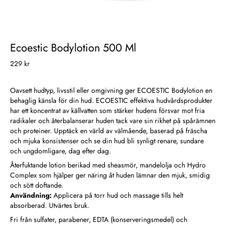
Ecoestic Bodylotion 500 Ml
229 kr
Oavsett hudtyp, livsstil eller omgivning ger ECOESTIC Bodylotion en
behaglig känsla för din hud. ECOESTIC effektiva hudvårdsprodukter
har ett koncentrat av källvatten som stärker hudens försvar mot fria
radikaler och återbalanserar huden tack vare sin rikhet på spårämnen
och proteiner. Upptäck en värld av välmående, baserad på fräscha
och mjuka konsistenser och se din hud bli synligt renare, sundare
och ungdomligare, dag efter dag.
Återfuktande lotion berikad med sheasmör, mandelolja och Hydro
Complex som hjälper ger näring åt huden lämnar den mjuk, smidig
och sött doftande.
Användning:
Applicera på torr hud och massage tills helt
absorberad. Utvärtes bruk.
Fri från sulfater, parabener, EDTA (konserveringsmedel) och