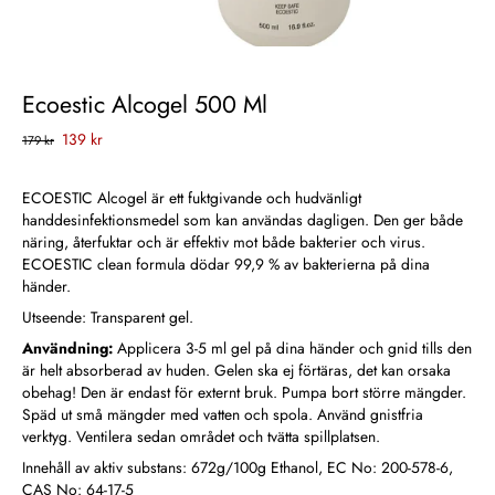
Ecoestic Alcogel 500 Ml
139 kr
179 kr
ECOESTIC Alcogel är ett fuktgivande och hudvänligt
handdesinfektionsmedel som kan användas dagligen. Den ger både
näring, återfuktar och är effektiv mot både bakterier och virus.
ECOESTIC clean formula dödar 99,9 % av bakterierna på dina
händer.
Utseende: Transparent gel.
Användning:
Applicera 3-5 ml gel på dina händer och gnid tills den
är helt absorberad av huden. Gelen ska ej förtäras, det kan orsaka
obehag! Den är endast för externt bruk. Pumpa bort större mängder.
Späd ut små mängder med vatten och spola. Använd gnistfria
verktyg. Ventilera sedan området och tvätta spillplatsen.
Innehåll av aktiv substans: 672g/100g Ethanol, EC No: 200-578-6,
CAS No: 64-17-5