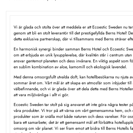
Vi är glada och stolta över att meddela er att Ecoestic Sweden nu ta
genom att bli en stolt leverantör till det prestigefyllda Berns Hotel! D
detta exklusiva partnerskap, där vi tillsammans med Berns strävar efte
En harmonisk synergi binder samman Berns Hotel och Ecoestic Swe
om att erbjuda en unik lyxupplevelse, där kvalitén står i centrum ut
ansvar gentemot planeten och dess invånare. En viktig aspekt som fö
en sublim kombination av aloe, kamomill och ekologisk lavendel.
Med denna omsorgsfullt utvalda doft, kan hotellbesökarna nu njuta av
sommar året om. Vårt mål är att skapa en atmosfär som inbjuder till
välbefinnande, och vi är glada över att dela detta med Berns Hotellen
att vara miljövänliga i allt vi gör.
Ecoestic Sweden tar stolt på sig ansvaret att inte göra några tester 
våra produkter. Vi tror på att värna om vårt gemensamma hem, och de
produkter som är snälla mot både naturen och dess varelser. För oss
bara ett samarbete; det är ett gemensamt mål att förbättra hotelluppl
omsorg om vår planet. Vi ser fram emot att bidra till Berns Hotells f