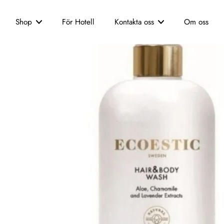
Shop
För Hotell
Kontakta oss
Om oss
Kundtjänst
Har du frågor eller funderi
oss! Vår kundtjänst finns ti
Namn
Telefon
Meddelande