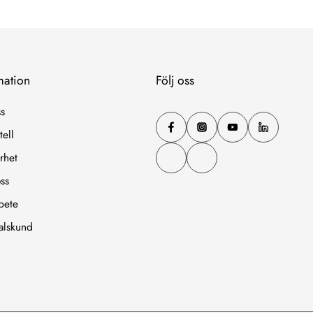
mation
Följ oss
s
tell
rhet
oss
bete
talskund