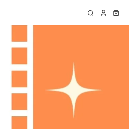
ngar om våra produkter eller vår service? Tveka inte att kontakta
llgänglig för att hjälpa dig och svara på alla dina frågor.
E-post
*