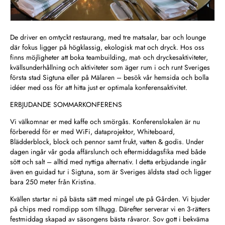
De driver en omtyckt restaurang, med tre matsalar, bar och lounge
där fokus ligger på högklassig, ekologisk mat och dryck. Hos oss
finns möjligheter att boka teambuilding, mat- och dryckesaktiviteter,
kvällsunderhållning och aktiviteter som äger rum i och runt Sveriges
första stad Sigtuna eller på Mälaren – besök vår hemsida och bolla
idéer med oss för att hitta just er optimala konferensaktivitet.
ERBJUDANDE SOMMARKONFERENS
Vi välkomnar er med kaffe och smörgås. Konferenslokalen är nu
förberedd för er med WiFi, dataprojektor, Whiteboard,
Blädderblock, block och pennor samt frukt, vatten & godis. Under
dagen ingår vår goda affärslunch och eftermiddagsfika med både
sött och salt – alltid med nyttiga alternativ. I detta erbjudande ingår
även en guidad tur i Sigtuna, som är Sveriges äldsta stad och ligger
bara 250 meter från Kristina.
Kvällen startar ni på bästa sätt med mingel ute på Gården. Vi bjuder
på chips med romdipp som tilltugg. Därefter serverar vi en 3-rätters
festmiddag skapad av säsongens bästa råvaror. Sov gott i bekväma