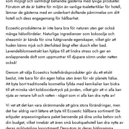
som möjligt och samtidigt behandla gästerna med lyxiga produkter.
Förutom att de är bättre för miljön än vanliga toalettartiklar för hotell,
lämnar de gästerna med en underbart doftande påminnelse om ditt
hotell och dess engagemang för hållbarhet.
Ecoestic-produkterna är inte bara bra för naturen utan ger också
många hälsofördelar. Naturliga ingredienser som kokosolja och
sheasmör är kända för sina fuktgivande egenskaper, vilket gör att
huden känns mjuk och återfuktad långt efter dusch eller bad.
Lavendelblomsextrakt kan hjälpa till att lindra stress och ger en
avslappnande doft som uppmuntrar till djupare sömn under natten
också!
Genom att välja Ecoestics hotellvårdsprodukter gör du ett etiskt
beslut, inte bara för din egen hälsa utan även för vår planets hälsa.
Att byta bort traditionella kosmetika fyllda med kemikalier kan bidra
till att minska vårt koldioxidavtryck på jorden, vilket gör att vi alla kan
njuta av renare luft och vatten - något som vi alla kan dra nytta av!
Vi vet att det kan vara skrämmande att göra stora förändringar, men
det har aldrig varit lättare att byta till Ecoestic hållbara sortiment! De
erbjuder anpassningsbara paket beroende på dina unika behov och
din budget, vilket innebär att även små boutiquehotell kan dra nytta av
deras miljövänliga lyxsortiment! Dessutom är deras hjälpsamma