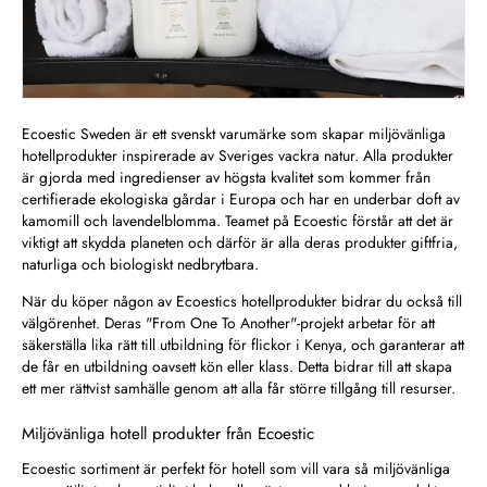
Ecoestic Sweden är ett svenskt varumärke som skapar miljövänliga
hotellprodukter inspirerade av Sveriges vackra natur. Alla produkter
är gjorda med ingredienser av högsta kvalitet som kommer från
certifierade ekologiska gårdar i Europa och har en underbar doft av
kamomill och lavendelblomma. Teamet på Ecoestic förstår att det är
viktigt att skydda planeten och därför är alla deras produkter giftfria,
naturliga och biologiskt nedbrytbara.
När du köper någon av Ecoestics hotellprodukter bidrar du också till
välgörenhet. Deras "From One To Another"-projekt arbetar för att
säkerställa lika rätt till utbildning för flickor i Kenya, och garanterar att
de får en utbildning oavsett kön eller klass. Detta bidrar till att skapa
ett mer rättvist samhälle genom att alla får större tillgång till resurser.
Miljövänliga hotell produkter från Ecoestic
Ecoestic sortiment är perfekt för hotell som vill vara så miljövänliga