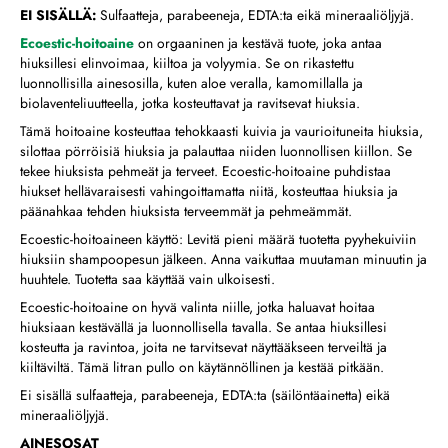
EI SISÄLLÄ:
Sulfaatteja, parabeeneja, EDTA:ta eikä mineraaliöljyjä.
Ecoestic-hoitoaine
on orgaaninen ja kestävä tuote, joka antaa
hiuksillesi elinvoimaa, kiiltoa ja volyymia. Se on rikastettu
luonnollisilla ainesosilla, kuten aloe veralla, kamomillalla ja
biolaventeliuutteella, jotka kosteuttavat ja ravitsevat hiuksia.
Tämä hoitoaine kosteuttaa tehokkaasti kuivia ja vaurioituneita hiuksia,
silottaa pörröisiä hiuksia ja palauttaa niiden luonnollisen kiillon. Se
tekee hiuksista pehmeät ja terveet. Ecoestic-hoitoaine puhdistaa
hiukset hellävaraisesti vahingoittamatta niitä, kosteuttaa hiuksia ja
päänahkaa tehden hiuksista terveemmät ja pehmeämmät.
Ecoestic-hoitoaineen käyttö: Levitä pieni määrä tuotetta pyyhekuiviin
hiuksiin shampoopesun jälkeen. Anna vaikuttaa muutaman minuutin ja
huuhtele. Tuotetta saa käyttää vain ulkoisesti.
Ecoestic-hoitoaine on hyvä valinta niille, jotka haluavat hoitaa
hiuksiaan kestävällä ja luonnollisella tavalla. Se antaa hiuksillesi
kosteutta ja ravintoa, joita ne tarvitsevat näyttääkseen terveiltä ja
kiiltäviltä. Tämä litran pullo on käytännöllinen ja kestää pitkään.
Ei sisällä sulfaatteja, parabeeneja, EDTA:ta (säilöntäainetta) eikä
mineraaliöljyjä.
AINESOSAT