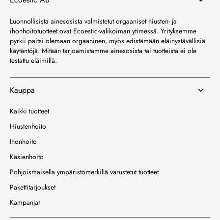
Luonnollisista ainesosista valmistetut orgaaniset hiusten- ja
ihonhoitotuotteet ovat Ecoestic-valikoiman ytimessä. Yrityksemme
pyrkii paitsi olemaan orgaaninen, myös edistämään eläinystävällisiä
käytäntöjä. Mitään tarjoamistamme ainesosista tai tuotteista ei ole
testattu eläimillä.
Kauppa
Kaikki tuotteet
Hiustenhoito
Ihonhoito
Käsienhoito
Pohjoismaisella ympäristömerkillä varustetut tuotteet
Pakettitarjoukset
Kampanjat