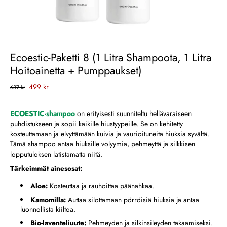
Ecoestic-Paketti 8 (1 Litra Shampoota, 1 Litra
Hoitoainetta + Pumppaukset)
499 kr
637 kr
ECOESTIC-shampoo
on erityisesti suunniteltu hellävaraiseen
puhdistukseen ja sopii kaikille hiustyypeille. Se on kehitetty
kosteuttamaan ja elvyttämään kuivia ja vaurioituneita hiuksia syvältä.
Tämä shampoo antaa hiuksille volyymia, pehmeyttä ja silkkisen
lopputuloksen latistamatta niitä.
Tärkeimmät ainesosat:
Aloe:
Kosteuttaa ja rauhoittaa päänahkaa.
Kamomilla:
Auttaa silottamaan pörröisiä hiuksia ja antaa
luonnollista kiiltoa.
Bio-laventeliuute:
Pehmeyden ja silkinsileyden takaamiseksi.