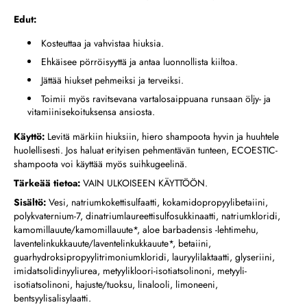
Edut:
Kosteuttaa ja vahvistaa hiuksia.
Ehkäisee pörröisyyttä ja antaa luonnollista kiiltoa.
Jättää hiukset pehmeiksi ja terveiksi.
Toimii myös ravitsevana vartalosaippuana runsaan öljy- ja
vitamiinisekoituksensa ansiosta.
Käyttö:
Levitä märkiin hiuksiin, hiero shampoota hyvin ja huuhtele
huolellisesti. Jos haluat erityisen pehmentävän tunteen, ECOESTIC-
shampoota voi käyttää myös suihkugeelinä.
Tärkeää tietoa:
VAIN ULKOISEEN KÄYTTÖÖN.
Sisältö:
Vesi, natriumkokettisulfaatti, kokamidopropyylibetaiini,
polykvaternium-7, dinatriumlaureettisulfosukkinaatti, natriumkloridi,
kamomillauute/kamomillauute*, aloe barbadensis -lehtimehu,
laventelinkukkauute/laventelinkukkauute*, betaiini,
guarhydroksipropyylitrimoniumkloridi, lauryylilaktaatti, glyseriini,
imidatsolidinyyliurea, metyylikloori-isotiatsolinoni, metyyli-
isotiatsolinoni, hajuste/tuoksu, linalooli, limoneeni,
bentsyylisalisylaatti.