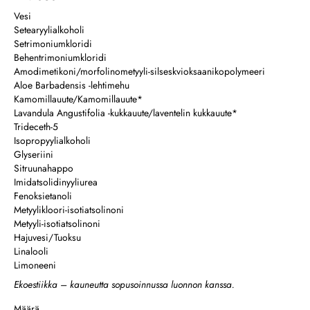
Vesi
Setearyylialkoholi
Setrimoniumkloridi
Behentrimoniumkloridi
Amodimetikoni/morfolinometyyli-silseskvioksaanikopolymeeri
Aloe Barbadensis -lehtimehu
Kamomillauute/Kamomillauute*
Lavandula Angustifolia -kukkauute/laventelin kukkauute*
Trideceth-5
Isopropyylialkoholi
Glyseriini
Sitruunahappo
Imidatsolidinyyliurea
Fenoksietanoli
Metyylikloori-isotiatsolinoni
Metyyli-isotiatsolinoni
Hajuvesi/Tuoksu
Linalooli
Limoneeni
Ekoestiikka – kauneutta sopusoinnussa luonnon kanssa.
Määrä