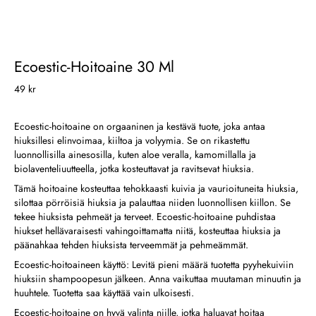
Ecoestic-Hoitoaine 30 Ml
49 kr
Ecoestic-hoitoaine on orgaaninen ja kestävä tuote, joka antaa
hiuksillesi elinvoimaa, kiiltoa ja volyymia. Se on rikastettu
luonnollisilla ainesosilla, kuten aloe veralla, kamomillalla ja
biolaventeliuutteella, jotka kosteuttavat ja ravitsevat hiuksia.
Tämä hoitoaine kosteuttaa tehokkaasti kuivia ja vaurioituneita hiuksia,
silottaa pörröisiä hiuksia ja palauttaa niiden luonnollisen kiillon. Se
tekee hiuksista pehmeät ja terveet. Ecoestic-hoitoaine puhdistaa
hiukset hellävaraisesti vahingoittamatta niitä, kosteuttaa hiuksia ja
päänahkaa tehden hiuksista terveemmät ja pehmeämmät.
Ecoestic-hoitoaineen käyttö: Levitä pieni määrä tuotetta pyyhekuiviin
hiuksiin shampoopesun jälkeen. Anna vaikuttaa muutaman minuutin ja
huuhtele. Tuotetta saa käyttää vain ulkoisesti.
Ecoestic-hoitoaine on hyvä valinta niille, jotka haluavat hoitaa