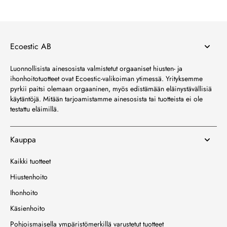
Ecoestic AB
Luonnollisista ainesosista valmistetut orgaaniset hiusten- ja
ihonhoitotuotteet ovat Ecoestic-valikoiman ytimessä. Yrityksemme
pyrkii paitsi olemaan orgaaninen, myös edistämään eläinystävällisiä
käytäntöjä. Mitään tarjoamistamme ainesosista tai tuotteista ei ole
testattu eläimillä.
Kauppa
Kaikki tuotteet
Hiustenhoito
Ihonhoito
Käsienhoito
Pohjoismaisella ympäristömerkillä varustetut tuotteet