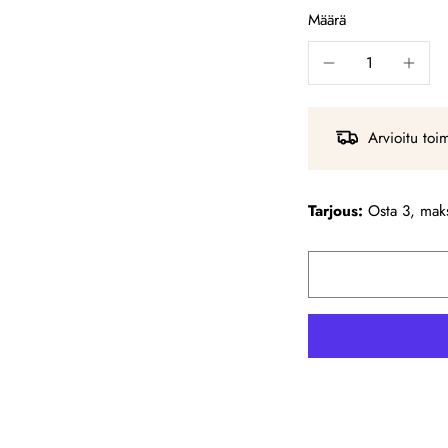
Määrä
Arvioitu toi
Tarjous:
Osta 3, maks