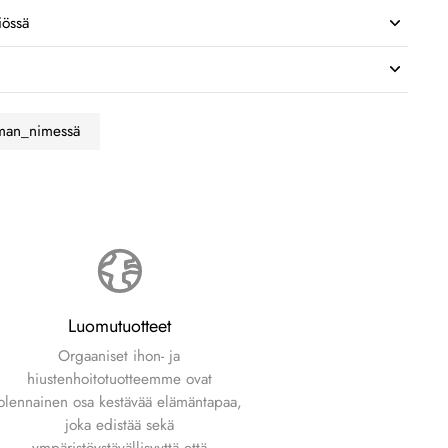
iössä
lman_nimessä
Luomutuotteet
Orgaaniset ihon- ja
hiustenhoitotuotteemme ovat
olennainen osa kestävää elämäntapaa,
joka edistää sekä
ympäristöystävällisyyttä että