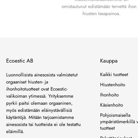
omistautunut edistämään tervettä ihon 
hiusten tasapainoa.
Ecoestic AB
Kauppa
Kaikki tuotteet
Luonnollisista ainesosista valmistetut
orgaaniset hiusten- ja
Hiustenhoito
ihonhoitotuotteet ovat Ecoestic-
Ihonhoito
valikoiman ytimessä. Yrityksemme
pyrkii paitsi olemaan orgaaninen,
Käsienhoito
myös edistämään eläinystävällisiä
Pohjoismaisella
käytäntöjä. Mitään tarjoamistamme
ympäristömerkillä v
ainesosista tai tuotteista ei ole testattu
tuotteet
eläimillä.