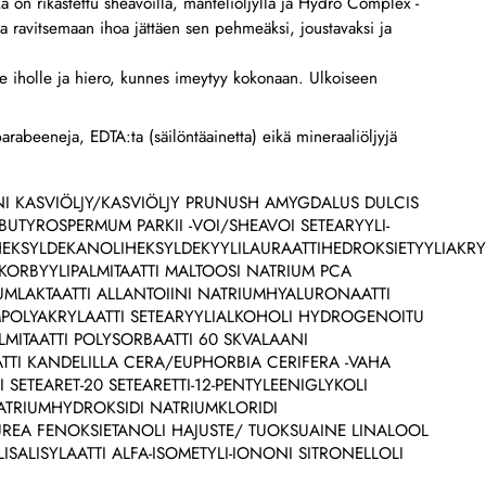
a on rikastettu sheavoilla, manteliöljyllä ja Hydro Complex -
aa ravitsemaan ihoa jättäen sen pehmeäksi, joustavaksi ja
Lähetä
le iholle ja hiero, kunnes imeytyy kokonaan. Ulkoiseen
, parabeeneja, EDTA:ta (säilöntäainetta) eikä mineraaliöljyjä
INI KASVIÖLJY/KASVIÖLJY PRUNUSH AMYGDALUS DULCIS
 BUTYROSPERMUM PARKII -VOI/SHEAVOI SETEARYYLI-
KSYLDEKANOLIHEKSYLDEKYYLILAURAATTIHEDROKSIETYYLIAKRYL
KORBYYLIPALMITAATTI MALTOOSI NATRIUM PCA
UMLAKTAATTI ALLANTOIINI NATRIUMHYALURONAATTI
POLYAKRYLAATTI SETEARYYLIALKOHOLI HYDROGENOITU
ALMITAATTI POLYSORBAATTI 60 SKVALAANI
TTI KANDELILLA CERA/EUPHORBIA CERIFERA -VAHA
I SETEARET-20 SETEARETTI-12-PENTYLEENIGLYKOLI
TRIUMHYDROKSIDI NATRIUMKLORIDI
UREA FENOKSIETANOLI HAJUSTE/ TUOKSUAINE LINALOOL
ISALISYLAATTI ALFA-ISOMETYLI-IONONI SITRONELLOLI