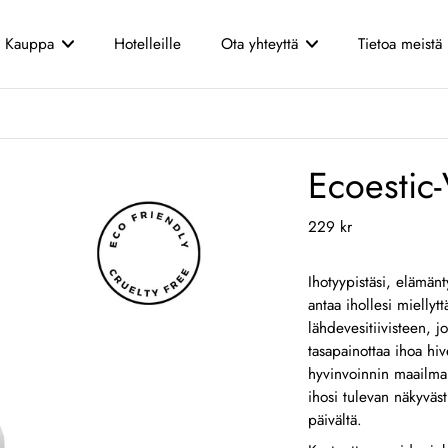
Kauppa
Hotelleille
Ota yhteyttä
Tietoa meistä
Asiakaspalvelu
Onko sinulla kysyttävää ta
yhteyttä! Asiakaspalvelumme
Ecoestic
kysymyksiisi.
229 kr
Nimi
Ihotyypistäsi, elämänt
antaa ihollesi mielly
Puhelin
lähdevesitiivisteen, j
tasapainottaa ihoa hi
Viesti
hyvinvoinnin maailma,
ihosi tulevan näkyvä
päivältä.