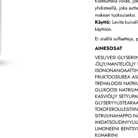
Kosteuttava voide, jok
yhdisteellä, joka autt
makean tuoksuiseksi.
Käyttö:
Levitä kuival
käyttöön.
Ei sisällä sulfaatteja
AINESOSAT
VESI/VESI GLYSERI
-ÖLJY/MANTELIÖLJY
ISONONANOAATTIHE
FRUKTOOSIUREA AS
TREHALOOSI NATRI
GLUKOOSI NATRIUM
KASVIÖLJY SETYLIP
GLYSERYYLISTEARAA
TOKOFEROLILESITIIN
SITRUUNAHAPPO NA
IMIDATSOLIDINYYLI
LIMONEENI BENTSYL
KUMARIINI