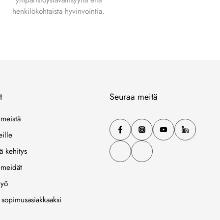
henkilökohtaista hyvinvointia.
t
Seuraa meitä
 meistä
eille
ä kehitys
 meidät
työ
 sopimusasiakkaaksi