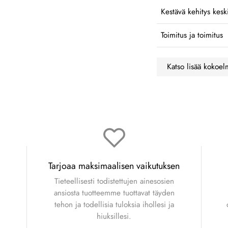
Kestävä kehitys kesk
Toimitus ja toimitus
Katso lisää kokoe
Tarjoaa maksimaalisen vaikutuksen
Tieteellisesti todistettujen ainesosien
ansiosta tuotteemme tuottavat täyden
tehon ja todellisia tuloksia ihollesi ja
hiuksillesi.