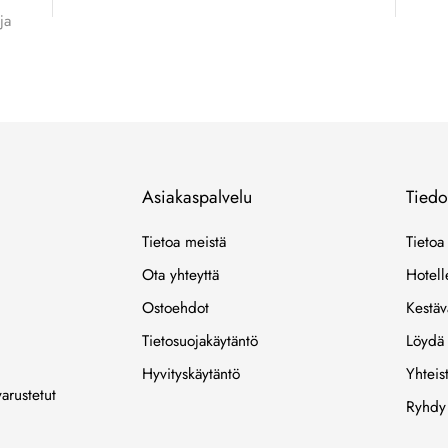
ja
Asiakaspalvelu
Tiedo
Tietoa meistä
Tietoa
Ota yhteyttä
Hotell
Ostoehdot
Kestäv
Tietosuojakäytäntö
Löydä
Hyvityskäytäntö
Yhteis
arustetut
Ryhdy