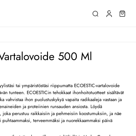
i huolenaiheita tuotteistamme tai palvelustamme? Ota rohkeasti
 on käytettävissäsi auttaakseen sinua ja vastatakseen kaikkiin
-Vartalovoide 500 Ml
Sähköposti
*
yylistäsi tai ympäristöstäsi riippumatta ECOESTIC-vartalovoide
ttävän tunteen. ECOESTICin tehokkaat ihonhoitotuotteet sisältävät
oka vahvistaa ihon puolustuskykyä vapaita radikaaleja vastaan ja
venaineiden ja proteiinien runsauden ansiosta. Löydä
 joka perustuu raikkaisiin ja pehmeisiin koostumuksiin, ja näe
sti puhtaammaksi, terveemmäksi ja nuorekkaammaksi päivä