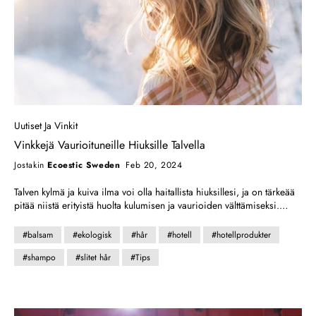
Uutiset Ja Vinkit
Vinkkejä Vaurioituneille Hiuksille Talvella
Jostakin
Ecoestic Sweden
Feb 20, 2024
Talven kylmä ja kuiva ilma voi olla haitallista hiuksillesi, ja on tärkeää
pitää niistä erityistä huolta kulumisen ja vaurioiden välttämiseksi.
Tässä on muutamia hyödyllisiä vinkkejä vaurioituneiden hiusten
hoitoon talvikuukausina:
#balsam
#ekologisk
#hår
#hotell
#hotellprodukter
#shampo
#slitet hår
#Tips