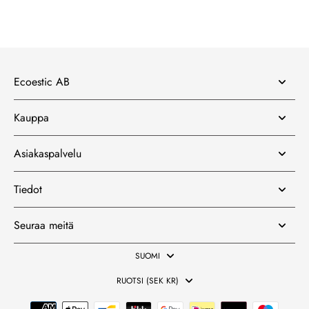
unohtumattomasta kokemuksesta tuotteidemme kanssa osana
oleskeluaan. Olemme varmoja, että tämä yhteistyö johtaa parempaan
kokemukseen asiakkaille, jotka aina etsivät parasta kauneuskokemusta.
Kiitos tuestasi ja odotamme innolla, että voimme jatkossakin tarjota
sinulle yhtä markkinoiden kestävämmistä ja ylellisimmistä hiusten- ja
ihonhoitotuotteista.
Ecoestic AB
Kauppa
Asiakaspalvelu
Tiedot
Seuraa meitä
SUOMI
RUOTSI (SEK KR)