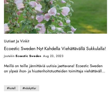
Uutiset Ja Vinkit
Ecoestic Sweden Nyt Kahdella Viehättävällä Sukkulalla!
Jostakin
Ecoestic Sweden
Aug 23, 2023
Meillä on teille jännittäviä uutisia jaettavana! Ecoestic Sweden
on ylpeä ihon- ja hiustenhoitotuotteiden toimittaja viehättävälle
hotellille Två Skyttlar Länsi-Ruotsissa. Luonnon keskellä Kinnassa
sijaitseva hotelli tarjoaa rentouttavan tunnelman ja
mahdollisuuden nauttia ympäristön kauneudesta. Olemme
#hotell
#tvåskyttlar
iloisia voidessamme olla osa Två Skyttlarin tarjontaa ja
myötävaikuttaa entistä miellyttävämpään ja kestävämpään
kokemukseen heidän vierailleen. Ihon- ja
hiustenhoitotuotteemme, jotka tunnetaan... Luonnollinen ja