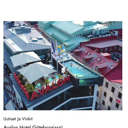
ympäristöystävällinen koostumus tarjoaa ylellisyyttä ja
hyvinvointia oleskelusi aikana. Tutustu tuotteisiimme seuraavalla
Sand Golf Clubin vierailullasi! Haluamme aloittaa tämän
yhteistyön tarjoamalla yhden Ruotsin parhaista sisämaan
rinteistä, johon kuuluu ravintola, hotelli ja kokouspalvelut. Varaa
golfpaketti heinäkuussa, niin tarjoamme sinulle ylimääräisen 9-
reikäisen kierroksen! Tarjous on varattavissa vain verkossa Sand
Golf Clubin verkkosivujen kautta 31.3. asti heinäkuuta 2024,
eikä sitä voi yhdistää muihin tarjouksiin tai alennuksiin. Maksu
suoritetaan suoraan varauksen yhteydessä, mutta varauksen voi
peruuttaa viimeistään 30 päivää ennen saapumista. Varaa linkin
kautta koodilla Juli24"
Uutiset Ja Vinkit
Avalon Hotel Göteborgissa!