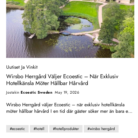
Kampanjat
Uutiset Ja Vinkit
Wirsbo Herrgård Väljer Ecoestic – När Exklusiv
Hotellkänsla Möter Hållbar Hårvård
Jostakin
Ecoestic Sweden
May 19, 2026
Wirsbo Herrgård väljer Ecoestic – när exklusiv hotellkänsla
möter hållbar hårvård I en tid där gäster söker mer än bara en
övernattning blir detaljerna avgörande. Upplevelsen ska kännas
genomtänkt, harmonisk och minnesvärd – från första intrycket
#ecoestic
#hotell
#hotellprodukter
#wirsbo herrgård
till sista stund. Därför är vi stolta över att Wirsbo Herrgård har
valt Ecoestic som partner för hårvård och hotellupplevelse. En