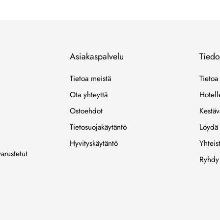
ympäristöystävällinen koostumus tarjoaa ylellisyyttä ja
hyvinvointia oleskelusi aikana. Tutustu tuotteisiimme seuraavalla
Två Skyttlarin-vierailullasi!
Asiakaspalvelu
Tiedo
Tietoa meistä
Tietoa
Ota yhteyttä
Hotell
Ostoehdot
Kestäv
Tietosuojakäytäntö
Löydä
Hyvityskäytäntö
Yhteis
arustetut
Ryhdy