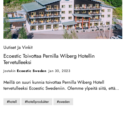
kumppanuuden ansiosta voimme tavoittaa enemmän ihmisiä ja
vaikuttaa myönteisesti planeettaamme. Kiitos, että tuet Ecoestic
Swedeniä ja visiotamme vihreämmästä tulevaisuudesta.
Toivomme, että koet tuotteidemme ilon seuraavalla vierailullasi
Avalon Hotellissa Göteborgissa!
Uutiset Ja Vinkit
Ecoestic Toivottaa Pernilla Wiberg Hotellin
Tervetulleeksi
Jostakin
Ecoestic Sweden
Jan 30, 2023
Meillä on suuri kunnia toivottaa Pernilla Wiberg Hotell
tervetulleeksi Ecoestic Swedeniin. Olemme ylpeitä siitä, että
meidät on valittu tämän fantastisen hotellin toimittajaksi, ja
odotamme innolla menestyksekästä yhteistyötä. Tuotteemme
#hotell
#hotellprodukter
#sweden
valmistetaan korkealaatuisimmista raaka-aineista ja tarjoavat
ainutlaatuisen yhdistelmän ylellisyyttä ja tehokkuutta. Hotellin
vieraat voivat nauttia unohtumattomasta kokemuksesta
tuotteidemme kanssa osana oleskeluaan. Olemme varmoja, että