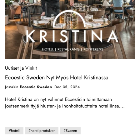
Uutiset Ja Vinkit
Ecoestic Sweden Nyt Myös Hotel Kristinassa
Jostakin
Ecoestic Sweden
Dec 05, 2024
Hotel Kristina on nyt valinnut Ecoesticin toimittamaan
Joutsenmerkittyjä hiusten- ja ihonhoitotuotteita hotelliinsa.
HOTEL CHRISTINA Hotelli Kristina sijaitsee viihtyisässä
Sigtunan kaupungissa, Tukholman ja Uppsalan puolivälissä, vain
15 minuutin päässä Arlandasta. Kauniit Q-merkityt rakennukset,
#hotell
#hotellprodukter
#Svanen
jotka on sisustettu miellyttävästi modernilla ja käytännöllisellä
tyylillä, sekä luonnonkaunis ulkoilmaympäristö luovat inspiroivan