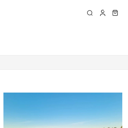
i huolenaiheita tuotteistamme tai palvelustamme? Ota rohkeasti
 on käytettävissäsi auttaakseen sinua ja vastatakseen kaikkiin
Sähköposti
*