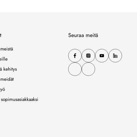
tämä yhteistyö johtaa parempaan kokemukseen asiakkaille, jotka
aina etsivät parasta kauneuskokemusta. Kiitos tuestasi ja
odotamme innolla, että voimme jatkossakin tarjota sinulle yhtä
markkinoiden kestävämmistä ja ylellisimmistä hiusten- ja
ihonhoitotuotteista.
t
Seuraa meitä
 meistä
eille
ä kehitys
 meidät
työ
 sopimusasiakkaaksi