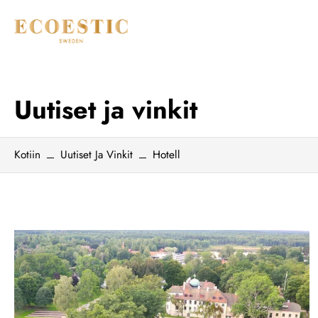
Siirry
sisältöön
Kaikki tuotteet
Uutiset ja vinkit
Hiustenhoito
Kotiin
Uutiset Ja Vinkit
Hotell
Ihonhoito
Käsienhoito
Pohjoismaisella ympäristömerkillä
varustetut tuotteet
Pakettitarjoukset