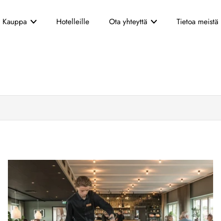
Kauppa
Hotelleille
Ota yhteyttä
Tietoa meistä
Asiakaspalvelu
Onko sinulla kysyttävää ta
yhteyttä! Asiakaspalvelumme
kysymyksiisi.
Nimi
Puhelin
Viesti