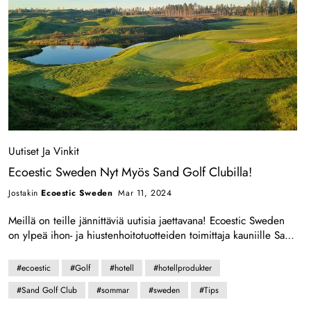
Lähetä
Uutiset Ja Vinkit
Ecoestic Sweden Nyt Myös Sand Golf Clubilla!
Jostakin
Ecoestic Sweden
Mar 11, 2024
Meillä on teille jännittäviä uutisia jaettavana! Ecoestic Sweden
on ylpeä ihon- ja hiustenhoitotuotteiden toimittaja kauniille Sand
Golf Clubille Tornarydissa, joka on ainutlaatuinen golfkeskus.
Olemme iloisia voidessamme olla osa Sand Golf Clubin
#ecoestic
#Golf
#hotell
#hotellprodukter
tarjontaa ja myötävaikuttaa entistä miellyttävämpään ja
#Sand Golf Club
#sommar
#sweden
#Tips
kestävämpään kokemukseen heidän vierailleen. Ihon- ja
hiustenhoitotuotteemme, jotka tunnetaan... Luonnollinen ja