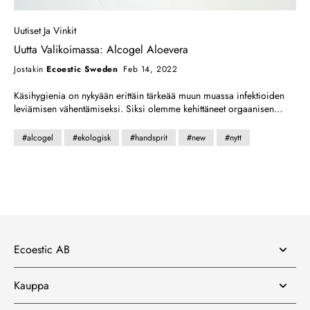
Uutiset Ja Vinkit
Uutta Valikoimassa: Alcogel Aloevera
Jostakin
Ecoestic Sweden
Feb 14, 2022
Käsihygienia on nykyään erittäin tärkeää muun muassa infektioiden
leviämisen vähentämiseksi. Siksi olemme kehittäneet orgaanisen
alcogelin, joka on kosteuttava ja ihoystävällinen käsien
desinfiointiaine, jota voidaan käyttää päivittäin. Se ravitsee, kosteuttaa
#alcogel
#ekologisk
#handsprit
#new
#nytt
ja tehoaa sekä bakteereihin että viruksiin. ECOESTIC-puhdistusaine
tappaa 99,9 % käsien bakteereista. Lue lisää täältä
Ecoestic AB
Kauppa