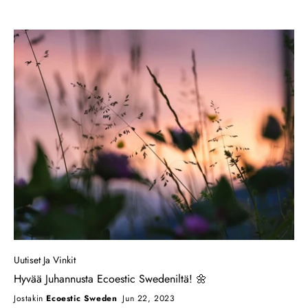
kuin vain hotelli – se on inspiraation keidas keskellä Göteborgin
vilkasta kaupunkielämää. 101 huoneellaan ja 202 vuodepaikallaan
hotelli tarjoaa ainutlaatuisen kokemuksen, jossa arkkitehtuurilla,
sisustuksella, valolla, tuoksulla ja äänellä on tärkeä rooli. Avalon on
myös fengshui-sertifioitu hotelli, joka takaa harmonian ja tasapainon
vierailusi aikana. Yhteistyömme Avalon Hotellin kanssa tuntuu
täydelliseltä yhdistelmältä. Jaamme yhteisen vision kestävyydestä ja
laadusta, ja yhdessä pyrimme tekemään jokaisen vieraan vierailusta
ikimuistoisen. Olitpa sitten Göteborgissa ostosten, kulttuurin, viihteen
tai yöelämän parissa, voit nyt nauttia tuotteistamme Avalon Hotellissa
oleskelusi aikana. Olemme ylpeitä voidessamme olla osa Avalon
Hotelsin matkaa ja odotamme innolla kestävän kauneuden ja
hyvinvoinnin sanoman levittämistä. Tämän kumppanuuden ansiosta
voimme tavoittaa enemmän ihmisiä ja vaikuttaa myönteisesti
planeettaamme. Kiitos, että tuet Ecoestic Swedeniä ja visiotamme
vihreämmästä tulevaisuudesta. Toivomme, että koet tuotteidemme ilon
seuraavalla vierailullasi Avalon Hotellissa Göteborgissa!
Uutiset Ja Vinkit
Hyvää Juhannusta Ecoestic Swedeniltä! 🌼
Jostakin
Ecoestic Sweden
Jun 22, 2023