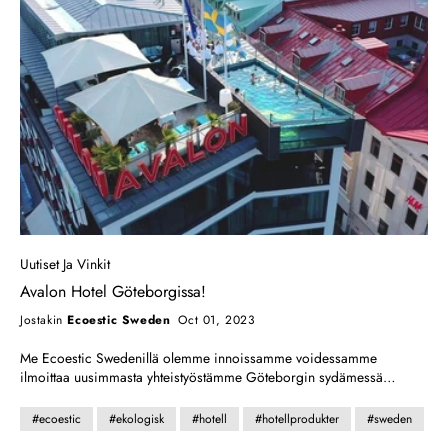
Uutiset Ja Vinkit
Avalon Hotel Göteborgissa!
Jostakin
Ecoestic Sweden
Oct 01, 2023
Me Ecoestic Swedenillä olemme innoissamme voidessamme
ilmoittaa uusimmasta yhteistyöstämme Göteborgin sydämessä
sijaitsevan Avalon Hotelin kanssa! Yhdessä otamme askeleen
lähemmäksi kestävää tulevaisuutta tarjoamalla orgaanisia hiusten- ja
#ecoestic
#ekologisk
#hotell
#hotellprodukter
#sweden
ihonhoitotuotteitamme hotellin vieraille. Avalon Hotel on enemmän