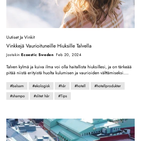
Uutiset Ja Vinkit
Vinkkejä Vaurioituneille Hiuksille Talvella
Jostakin
Ecoestic Sweden
Feb 20, 2024
Talven kylmä ja kuiva ilma voi olla haitallista hiuksillesi, ja on tärkeää
pitää niistä erityistä huolta kulumisen ja vaurioiden välttämiseksi.
Tässä on muutamia hyödyllisiä vinkkejä vaurioituneiden hiusten
hoitoon talvikuukausina:
#balsam
#ekologisk
#hår
#hotell
#hotellprodukter
#shampo
#slitet hår
#Tips